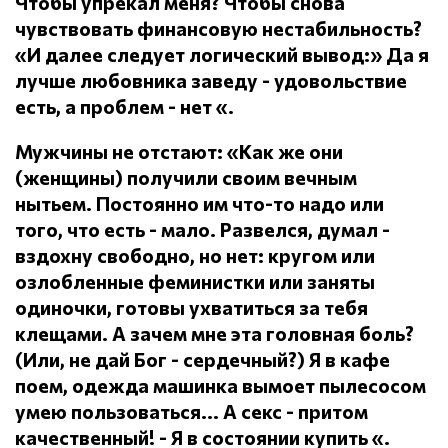
Чтобы упрекал меня?
Чтобы снова
чувствовать финансовую нестабильность?
«И далее следует логический вывод:» Да я
лучше любовника заведу - удовольствие
есть, а проблем - нет «.
Мужчины не отстают: «Как же они
(женщины) получили своим вечным
нытьем.
Постоянно им что-то надо или
того, что есть - мало.
Развелся, думал -
вздохну свободно, но нет: кругом или
озлобленные феминистки или заняты
одиночки, готовы ухватиться за тебя
клещами.
А зачем мне эта головная боль?
(Или, не дай Бог - сердечный?) Я в кафе
поем, одежда машинка вымоет пылесосом
умею пользоваться... А секс - притом
качественный!
- Я в состоянии купить «.