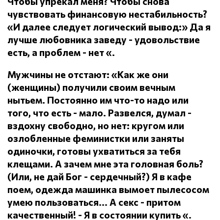
Чтобы упрекал меня?
Чтобы снова
чувствовать финансовую нестабильность?
«И далее следует логический вывод:» Да я
лучше любовника заведу - удовольствие
есть, а проблем - нет «.
Мужчины не отстают: «Как же они
(женщины) получили своим вечным
нытьем.
Постоянно им что-то надо или
того, что есть - мало.
Развелся, думал -
вздохну свободно, но нет: кругом или
озлобленные феминистки или заняты
одиночки, готовы ухватиться за тебя
клещами.
А зачем мне эта головная боль?
(Или, не дай Бог - сердечный?) Я в кафе
поем, одежда машинка вымоет пылесосом
умею пользоваться... А секс - притом
качественный!
- Я в состоянии купить «.