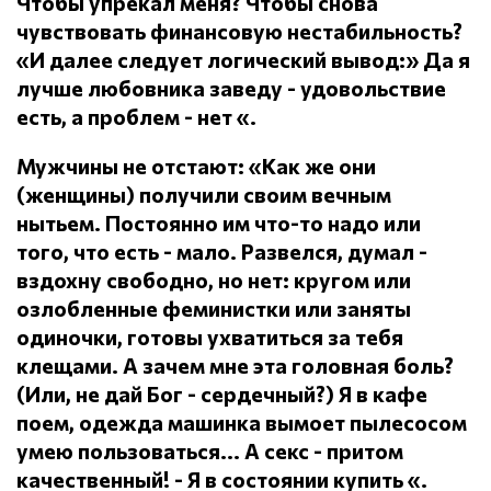
Чтобы упрекал меня?
Чтобы снова
чувствовать финансовую нестабильность?
«И далее следует логический вывод:» Да я
лучше любовника заведу - удовольствие
есть, а проблем - нет «.
Мужчины не отстают: «Как же они
(женщины) получили своим вечным
нытьем.
Постоянно им что-то надо или
того, что есть - мало.
Развелся, думал -
вздохну свободно, но нет: кругом или
озлобленные феминистки или заняты
одиночки, готовы ухватиться за тебя
клещами.
А зачем мне эта головная боль?
(Или, не дай Бог - сердечный?) Я в кафе
поем, одежда машинка вымоет пылесосом
умею пользоваться... А секс - притом
качественный!
- Я в состоянии купить «.