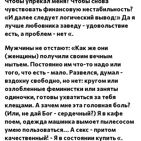
Чтобы упрекал меня?
Чтобы снова
чувствовать финансовую нестабильность?
«И далее следует логический вывод:» Да я
лучше любовника заведу - удовольствие
есть, а проблем - нет «.
Мужчины не отстают: «Как же они
(женщины) получили своим вечным
нытьем.
Постоянно им что-то надо или
того, что есть - мало.
Развелся, думал -
вздохну свободно, но нет: кругом или
озлобленные феминистки или заняты
одиночки, готовы ухватиться за тебя
клещами.
А зачем мне эта головная боль?
(Или, не дай Бог - сердечный?) Я в кафе
поем, одежда машинка вымоет пылесосом
умею пользоваться... А секс - притом
качественный!
- Я в состоянии купить «.