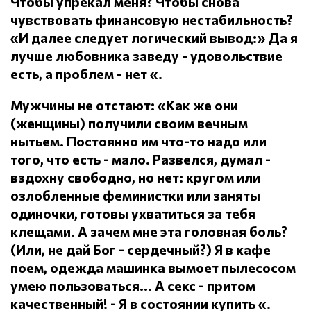
Чтобы упрекал меня?
Чтобы снова
чувствовать финансовую нестабильность?
«И далее следует логический вывод:» Да я
лучше любовника заведу - удовольствие
есть, а проблем - нет «.
Мужчины не отстают: «Как же они
(женщины) получили своим вечным
нытьем.
Постоянно им что-то надо или
того, что есть - мало.
Развелся, думал -
вздохну свободно, но нет: кругом или
озлобленные феминистки или заняты
одиночки, готовы ухватиться за тебя
клещами.
А зачем мне эта головная боль?
(Или, не дай Бог - сердечный?) Я в кафе
поем, одежда машинка вымоет пылесосом
умею пользоваться... А секс - притом
качественный!
- Я в состоянии купить «.