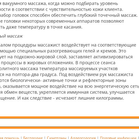
 вакуумного массажа, когда можно подбирать уровень
ости в соответствии с чувствительностью кожи клиента.
абор головок способен обеспечить глубокий точечный массаж.
 головки некоторых современных аппаратов позволяют
ть даже температуру в точке касания.
ый массаж
алом процедуры массажист воздействует на соответствующие
омощью специальных разогревающих гелей и кремов. Это
ует на подкожно-жировой слой, заставляет активизироваться
процессы в жировых отложениях. В процессе сеанса
литного массажа температура массируемых участков
я на полтора-два градуса. Под воздействием рук массажиста
тся биологически- активные точки и рефлекторные зоны
, оказывается мощное воздействие на всю энергетическую сеть
я обмен веществ, укрепляется иммунная система, улучшается
щение. И как следствие - исчезают лишние килограммы.
ая помощь
|
Бесплодие
|
Симптомы
|
Аллергология
|
Половые инфекции