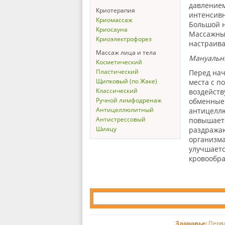
давлением
Криотерапия
интенсивн
Криомассаж
Большой н
Криосауна
Массажные
Криоэлектрофорез
настраива
Массаж лица и тела
Мануальн
Косметический
Пластический
Перед нач
Щипковый (по Жаке)
места с п
Классический
воздейств
Ручной лимфодренаж
обменные 
Антицеллюлитный
антицеллю
Антистрессовый
повышаетс
Шиацу
раздражаю
организма
улучшаетс
кровообра
Здоровье:
Перв