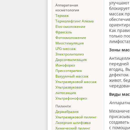
улучшают 
Аппаратаная
блокируе
косметология
массаж пр
Термаж
обеспечив
Термолифтинг Алюма
ориентиро
Elos-омоложение
Как прави
Фраксель
только по
Фотоомоложение
лимфостаз
Миостимуляция
LPG-массаж
Зоны мас
Электролиполиз
Антицеллю
Дарсонвализация
передней 
Ионофорез
ягодиц. В
Прессотерапия
дефектом.
Вакуумный массаж
живот, бед
Ультразвуковой массаж
чередован
Ультразвуковая
липосакция
Виды мас
Ультрафонофорез
Аппаратн
Пилинги
Механиче
Дермабразия
присасыва
Ультразвуковой пилинг
создавать
Лазерная шлифовка
с помощью
Химический пилинг