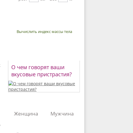
Вычислить индекс массы тела
Тесты
Архив
ж
О чем говорят ваши
вкусовые пристрастия?
Сервисы
Женщина
Мужчина
20+
30+
40+
о