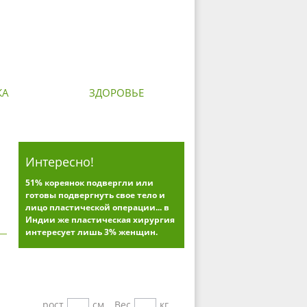
КА
ЗДОРОВЬЕ
Интересно!
51% кореянок подвергли или
готовы подвергнуть свое тело и
лицо пластической операции... в
Индии же пластическая хирургия
интересует лишь 3% женщин.
Калькуляторы
рост
см
Вес
кг