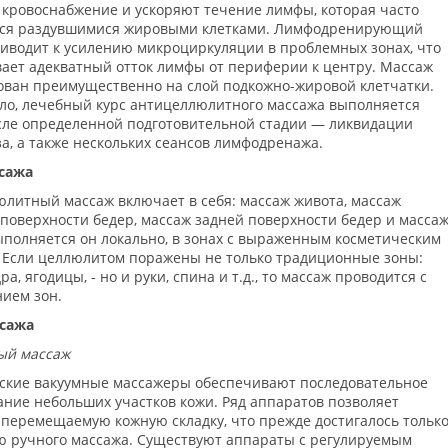
кровоснабжение и ускоряют течение лимфы, которая часто
тся раздувшимися жировыми клетками. Лимфодренирующий
иводит к усилению микроциркуляции в проблемных зонах, что
ает адекватный отток лимфы от периферии к центру. Массаж
ван преимущественно на слой подкожно-жировой клетчатки.
ло, лечебный курс антицеллюлитного массажа выполняется
сле определенной подготовительной стадии — ликвидации
а, а также нескольких сеансов лимфодренажа.
сажа
литный массаж включает в себя: массаж живота, массаж
поверхности бедер, массаж задней поверхности бедер и масса
ыполняется он локально, в зонах с выраженным косметическим
 Если целлюлитом поражены не только традиционные зоны:
ра, ягодицы, - но и руки, спина и т.д., то массаж проводится с
ием зон.
сажа
ый массаж
ские вакуумные массажеры обеспечивают последовательное
ние небольших участков кожи. Ряд аппаратов позволяет
 перемещаемую кожную складку, что прежде достигалось тольк
 ручного массажа. Существуют аппараты с регулируемым