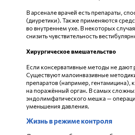
В арсенале врачей есть препараты, с
(диуретики). Также применяются сред
во внутреннем ухе. В некоторых случа
снизить чувствительность вестибулярн
Хирургическое вмешательство
Если консервативные методы не дают р
Существуют малоинвазивные методики,
препаратов (например, гентамицина),
на поражённый орган. В самых сложны
эндолимфатического мешка — операци
уменьшения давления.
Жизнь в режиме контроля