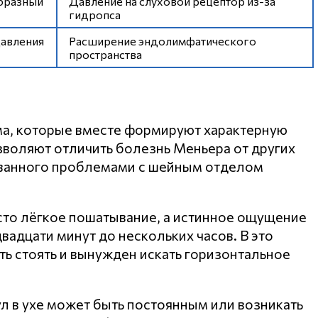
бразный
Давление на слуховой рецептор из-за
гидропса
авления
Расширение эндолимфатического
пространства
ма, которые вместе формируют характерную
зволяют отличить болезнь Меньера от других
званного проблемами с шейным отделом
осто лёгкое пошатывание, а истинное ощущение
вадцати минут до нескольких часов. В это
ть стоять и вынужден искать горизонтальное
ул в ухе может быть постоянным или возникать