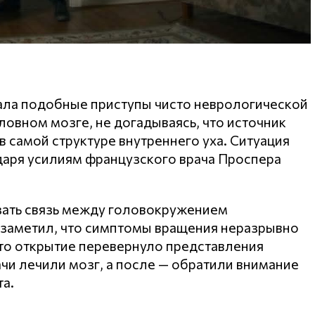
ала подобные приступы чисто неврологической
ловном мозге, не догадываясь, что источник
в самой структуре внутреннего уха. Ситуация
даря усилиям французского врача Проспера
азать связь между головокружением
н заметил, что симптомы вращения неразрывно
Это открытие перевернуло представления
ачи лечили мозг, а после — обратили внимание
а.