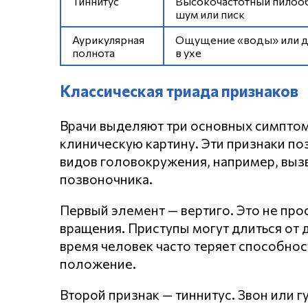
Тиннитус
Высокочастотный пилоо
шум или писк
Аурикулярная
Ощущение «воды» или д
полнота
в ухе
Классическая триада признаков
Врачи выделяют три основных симпто
клиническую картину. Эти признаки по
видов головокружения, например, вы
позвоночника.
Первый элемент — вертиго. Это не пр
вращения. Приступы могут длиться от д
время человек часто теряет способнос
положение.
Второй признак — тиннитус. Звон или г