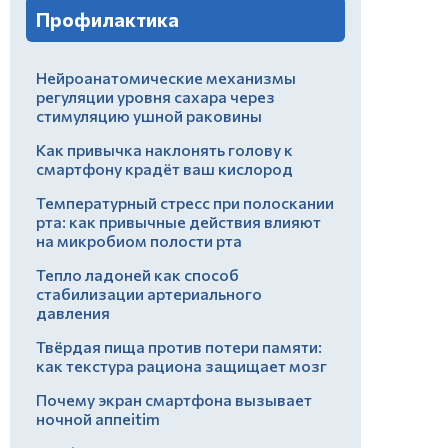
Профилактика
Нейроанатомические механизмы
регуляции уровня сахара через
стимуляцию ушной раковины
Как привычка наклонять голову к
смартфону крадёт ваш кислород
Температурный стресс при полоскании
рта: как привычные действия влияют
на микробиом полости рта
Тепло ладоней как способ
стабилизации артериального
давления
Твёрдая пища против потери памяти:
как текстура рациона защищает мозг
Почему экран смартфона вызывает
ночной аппеitim