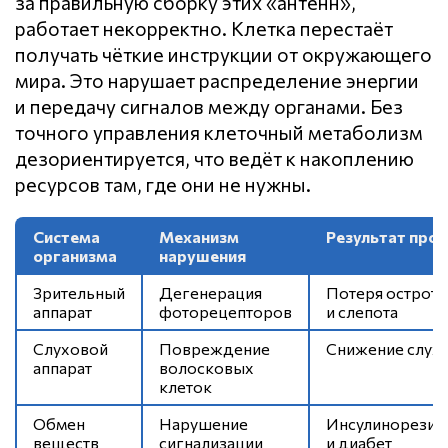
за правильную сборку этих «антенн»,
работает некорректно. Клетка перестаёт
получать чёткие инструкции от окружающего
мира. Это нарушает распределение энергии
и передачу сигналов между органами. Без
точного управления клеточный метаболизм
дезориентируется, что ведёт к накоплению
ресурсов там, где они не нужны.
Система
Механизм
Результат про
организма
нарушения
Зрительный
Дегенерация
Потеря остроты
аппарат
фоторецепторов
и слепота
Слуховой
Повреждение
Снижение слух
аппарат
волосковых
клеток
Обмен
Нарушение
Инсулинорезис
веществ
сигнализации
и диабет