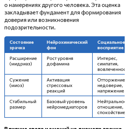
о намерениях другого человека. Эта оценка
закладывает фундамент для формирования
доверия или возникновения
подозрительности.
Состояние
Нейрохимический
Социальное
зрачка
фон
восприятие
Расширение
Рост уровня
Интерес,
(мидриаз)
дофамина
симпатия,
вовлеченност
Сужение
Активация
Отторжение,
(миоз)
стрессовых
недоверие,
реакций
напряжение
Стабильный
Базовый уровень
Нейтральное
размер
нейромедиаторов
отношение,
спокойствие
Влияние света и эмоций на диаметр зрачка