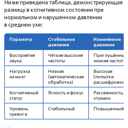
Ниже приведена таблица, демонстрирующая
разницу в когнитивном состоянии при
нормальном и нарушенном давлении
в среднем ухе:
Параметр
Стабильное
Изменённое
давление
давление
Восприятие
Чёткие высокие
Приглушённые
звука
частоты
низкие частоты
Нагрузка
Низкая
Высокая
на мозг
(автоматическая
(попытки
обработка)
расшифровки)
Когнитивный
Ясность и фокус
Рассеянность,
статус
«туман»
Уровень
Стабильный
Повышенный
тревоги