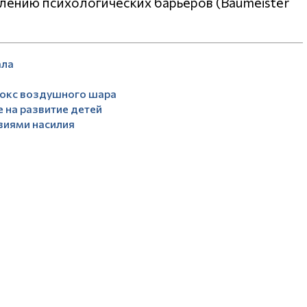
лению психологических барьеров (Baumeister
ала
докс воздушного шара
 на развитие детей
твиями насилия