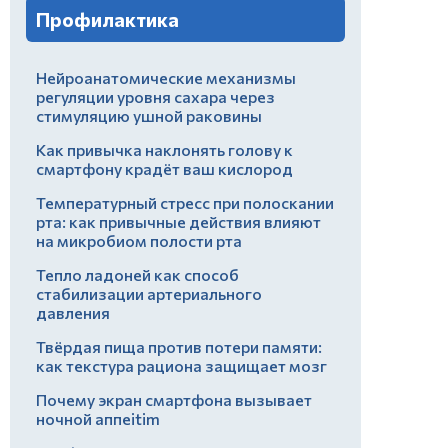
Профилактика
Нейроанатомические механизмы
регуляции уровня сахара через
стимуляцию ушной раковины
Как привычка наклонять голову к
смартфону крадёт ваш кислород
Температурный стресс при полоскании
рта: как привычные действия влияют
на микробиом полости рта
Тепло ладоней как способ
стабилизации артериального
давления
Твёрдая пища против потери памяти:
как текстура рациона защищает мозг
Почему экран смартфона вызывает
ночной аппеitim