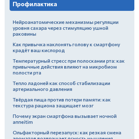
Профилактика
Нейроанатомические механизмы регуляции
уровня сахара через стимуляцию ушной
раковины
Как привычка наклонять голову к смартфону
крадёт ваш кислород
Температурный стресс при полоскании рта: как
привычные действия влияют на микробиом
полости рта
Тепло ладоней как способ стабилизации
артериального давления
Твёрдая пища против потери памяти: как
текстура рациона защищает мозг
Почему экран смартфона вызывает ночной
аппеitim
Ольфакторный перезапуск: как резкая смена
ароматов возвращает ясность мышления