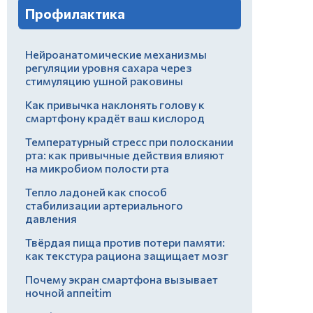
Профилактика
Нейроанатомические механизмы
регуляции уровня сахара через
стимуляцию ушной раковины
Как привычка наклонять голову к
смартфону крадёт ваш кислород
Температурный стресс при полоскании
рта: как привычные действия влияют
на микробиом полости рта
Тепло ладоней как способ
стабилизации артериального
давления
Твёрдая пища против потери памяти:
как текстура рациона защищает мозг
Почему экран смартфона вызывает
ночной аппеitim