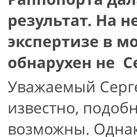
результат. На 
экспертизе в м
обнарухен не С
Уважаемый Серге
известно, подоб
возможны. Однак