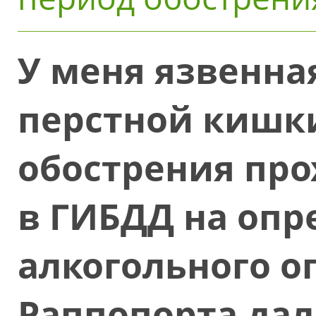
У меня язвенная
перстной кишки
обострения про
в ГИБДД на опр
алкогольного о
Раппопорта да