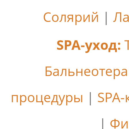
Солярий
|
Ла
SPA-уход:
Бальнеотер
процедуры
|
SPA-
|
Фи