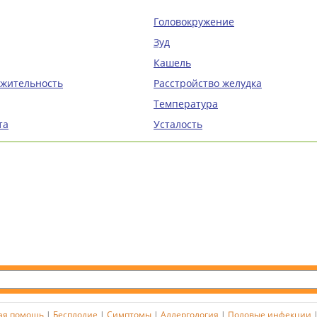
Головокружение
Зуд
Кашель
ажительность
Расстройство желудка
Температура
та
Усталость
ая помощь
|
Бесплодие
|
Симптомы
|
Аллергология
|
Половые инфекции