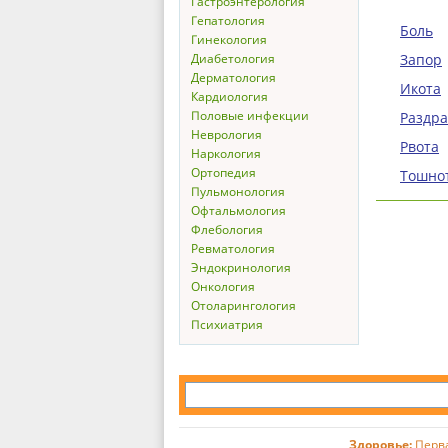
Гастроэнтерология
Гепатология
Боль
Гинекология
Диабетология
Запор
Дерматология
Икота
Кардиология
Половые инфекции
Раздр
Неврология
Рвота
Наркология
Ортопедия
Тошно
Пульмонология
Офтальмология
Флебология
Ревматология
Эндокринология
Онкология
Отоларингология
Психиатрия
Здоровье:
Перв