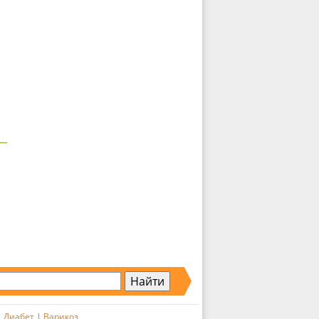
|
Диабет
|
Варикоз