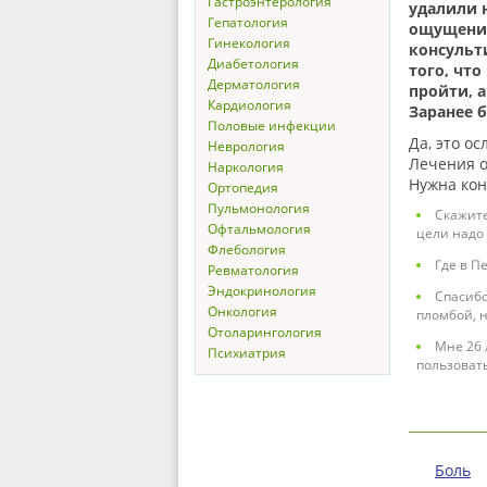
Гастроэнтерология
удалили 
Гепатология
ощущения.
Гинекология
консульт
Диабетология
того, что
Дерматология
пройти, а
Кардиология
Заранее 
Половые инфекции
Да, это о
Неврология
Лечения о
Наркология
Нужна кон
Ортопедия
Пульмонология
Скажите
Офтальмология
цели надо
Флебология
Где в П
Ревматология
Эндокринология
Спасибо
Онкология
пломбой, н
Отоларингология
Мне 26 
Психиатрия
пользовать
Боль