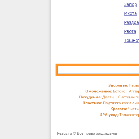
Запор
Икота
Раздр
Рвота
Тошно
Здоровье:
Перв
Омоложение:
Ботокс
|
Аппа
Похудение:
Диеты
|
Системы п
Пластика:
Подтяжка кожи ли
Красота:
Чистк
SPA-уход:
Талассоте
Rezus.ru © Все права защищены