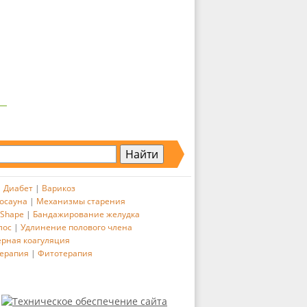
|
Диабет
|
Варикоз
осауна
|
Механизмы старения
 Shape
|
Бандажирование желудка
лос
|
Удлинение полового члена
ерная коагуляция
ерапия
|
Фитотерапия