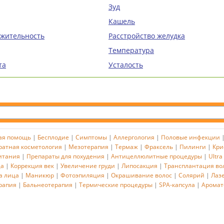
Зуд
Кашель
ажительность
Расстройство желудка
Температура
та
Усталость
ая помощь
|
Бесплодие
|
Симптомы
|
Аллергология
|
Половые инфекции
ратная косметология
|
Мезотерапия
|
Термаж
|
Фраксель
|
Пилинги
|
Кри
итания
|
Препараты для похудения
|
Антицеллюлитные процедуры
|
Ultra
ца
|
Коррекция век
|
Увеличение груди
|
Липосакция
|
Трансплантация во
а лица
|
Маникюр
|
Фотоэпиляция
|
Окрашивание волос
|
Солярий
|
Лаз
рапия
|
Бальнеотерапия
|
Термические процедуры
|
SPA-капсула
|
Аромат