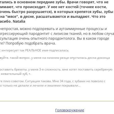
тались в основном передние зубы. Врачи говорят, что не
имают, что происходит. У нее нет костей (точнее кости,
очень быстро разрушается), в которых крепятся зубы, зубы
на "мясе", в десне, расшатываются и выпадают. Что это
асибо. Natalia
непростая, можно подозревать и аутоиммунные процессы и
грессирующий пародонтит с лизисом тканей, но в любом случ
сультация очень опытного пародонтолога. Вы в каком городе
е? Попробую подобрать врача.
с интересует так РЕАЛЬНОЕ имя-подписалась.
вуйте. такой вопрос. у меня на нижнем резце опустилась десна доконца
поставить брекеты. у меня 3-я сложность. мне хотят поставить серебряную
 жевательный зуб, т.
е плиз советом. Ситуация такова. Мне 34 года, с зубами не повезло с
то только не делали и лечили и эмалями покрывали...
Головокружение