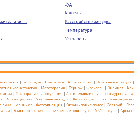
Зуд
Кашель
ажительность
Расстройство желудка
Температура
та
Усталость
ая помощь
|
Бесплодие
|
Симптомы
|
Аллергология
|
Половые инфекции
ратная косметология
|
Мезотерапия
|
Термаж
|
Фраксель
|
Пилинги
|
Кри
итания
|
Препараты для похудения
|
Антицеллюлитные процедуры
|
Ultra
ца
|
Коррекция век
|
Увеличение груди
|
Липосакция
|
Трансплантация во
а лица
|
Маникюр
|
Фотоэпиляция
|
Окрашивание волос
|
Солярий
|
Лаз
рапия
|
Бальнеотерапия
|
Термические процедуры
|
SPA-капсула
|
Аромат