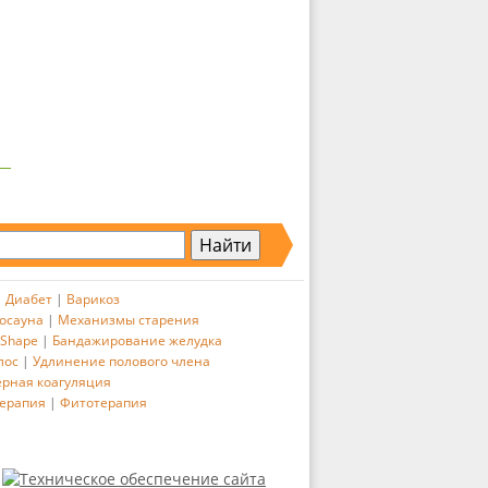
|
Диабет
|
Варикоз
осауна
|
Механизмы старения
 Shape
|
Бандажирование желудка
лос
|
Удлинение полового члена
ерная коагуляция
ерапия
|
Фитотерапия