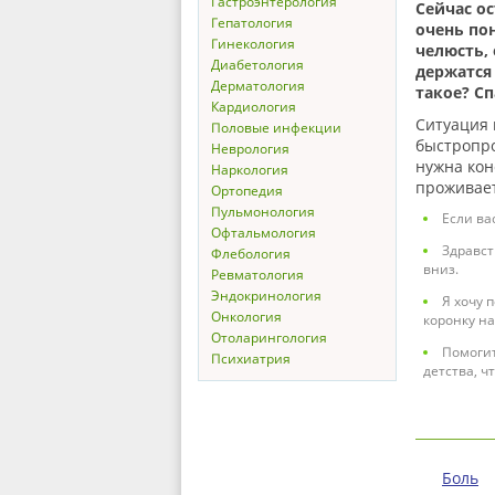
Гастроэнтерология
Сейчас ос
Гепатология
очень пон
Гинекология
челюсть, 
Диабетология
держатся 
Дерматология
такое? Сп
Кардиология
Ситуация 
Половые инфекции
быстропро
Неврология
нужна кон
Наркология
проживает
Ортопедия
Пульмонология
Если ва
Офтальмология
Здравст
Флебология
вниз.
Ревматология
Эндокринология
Я хочу 
Онкология
коронку на
Отоларингология
Помогит
Психиатрия
детства, ч
Боль