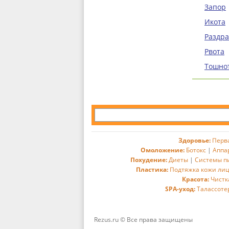
Запор
Икота
Раздр
Рвота
Тошно
Здоровье:
Перв
Омоложение:
Ботокс
|
Аппа
Похудение:
Диеты
|
Системы п
Пластика:
Подтяжка кожи ли
Красота:
Чистк
SPA-уход:
Талассоте
Rezus.ru © Все права защищены