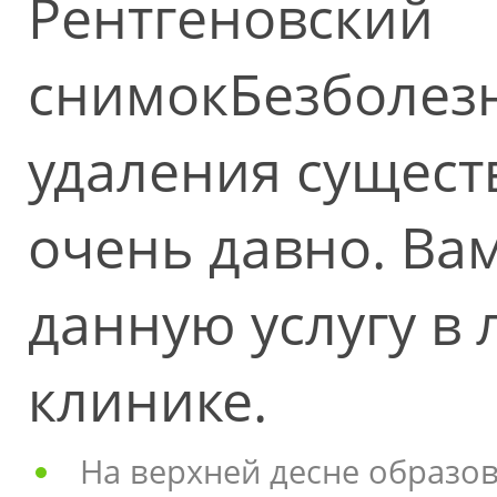
Рентгеновский
снимокБезболез
удаления сущест
очень давно. Вам
данную услугу в
клинике.
На верхней десне образо