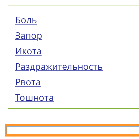
Боль
Запор
Икота
Раздражительность
Рвота
Тошнота