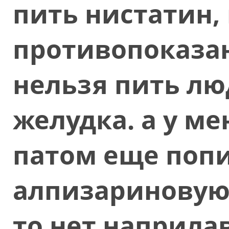
пить нистатин, 
противопоказа
нельзя пить лю
желудка. а у ме
патом еще поп
алпизариновую 
то нет наприлав