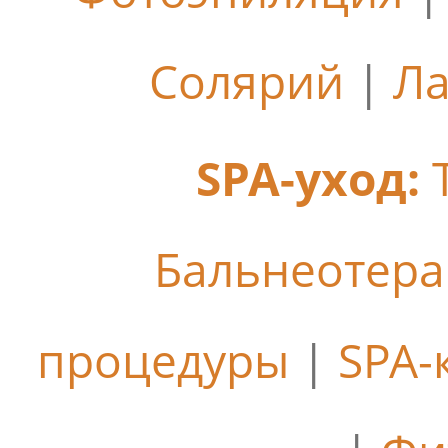
Солярий
|
Ла
SPA-уход:
Бальнеотер
процедуры
|
SPA-