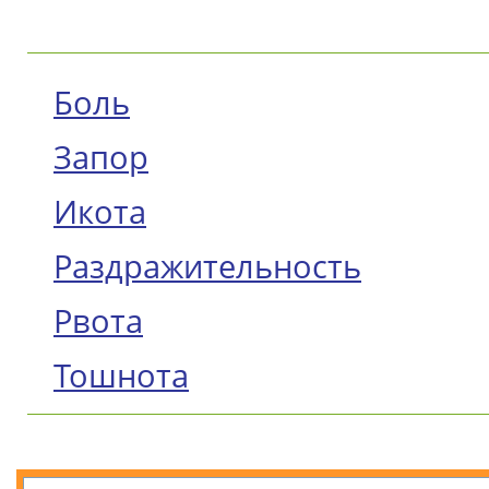
Боль
Запор
Икота
Раздражительность
Рвота
Тошнота