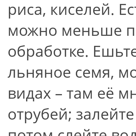
риса, киселей. Ес
можно меньше п
обработке. Ешьт
льняное семя, мо
видах – там её мн
отрубей; залейте
потом слейте вод