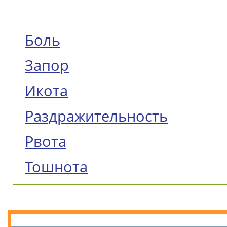
Боль
Запор
Икота
Раздражительность
Рвота
Тошнота