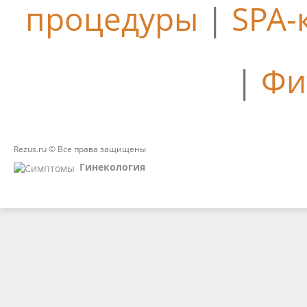
процедуры
|
SPA-
|
Фи
Rezus.ru © Все права защищены
Гинекология