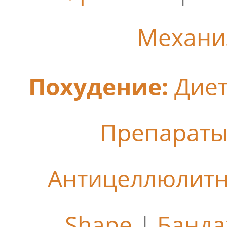
Механи
Похудение:
Дие
Препараты
Антицеллюлит
Shape
|
Банда