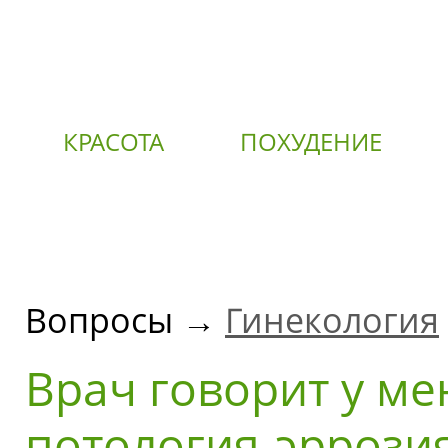
КРАСОТА
ПОХУДЕНИЕ
О
Вопросы →
Гинекология
Врач говорит у м
потология-эррози