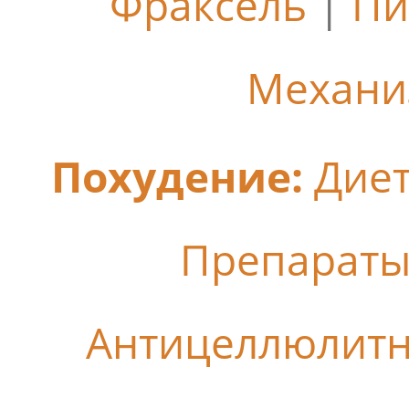
Фраксель
|
Пи
Механи
Похудение:
Дие
Препараты
Антицеллюлит