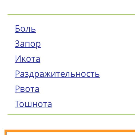
Боль
Запор
Икота
Раздражительность
Рвота
Тошнота