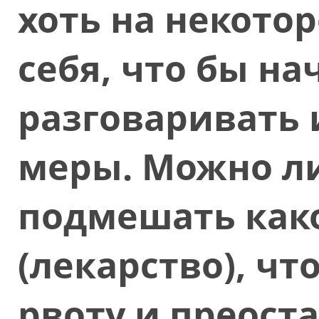
хоть на некото
себя, что бы на
разговаривать
меры. Можно ли
подмешать как
(лекарство), чт
рвоту и преост