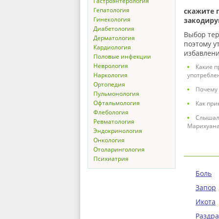
Гастроэнтерология
Гепатология
скажите 
Гинекология
закодиру
Диабетология
Выбор тер
Дерматология
поэтому у
Кардиология
избавлени
Половые инфекции
Неврология
Какие п
Наркология
употребле
Ортопедия
Почему 
Пульмонология
Офтальмология
Как при
Флебология
Слышал 
Ревматология
Марихуана
Эндокринология
Онкология
Отоларингология
Психиатрия
Боль
Запор
Икота
Раздр