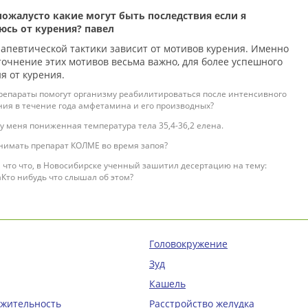
пожалусто какие могут быть последствия если я
юсь от курения? павел
апевтической тактики зависит от мотивов курения. Именно
точнение этих мотивов весьма важно, для более успешного
я от курения.
репараты помогут организму реабилитироваться после интенсивного
ния в течение года амфетамина и его производных?
у меня пониженная температура тела 35,4-36,2 елена.
нимать препарат КОЛМЕ во время запоя?
что что, в Новосибирске ученный зашитил десертацию на тему:
Кто нибудь что слышал об этом?
Головокружение
Зуд
Кашель
ажительность
Расстройство желудка