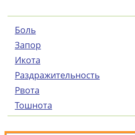
Боль
Запор
Икота
Раздражительность
Рвота
Тошнота