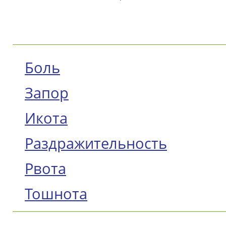
Боль
Запор
Икота
Раздражительность
Рвота
Тошнота