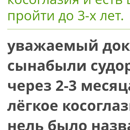
пройти до 3-х лет.
уважаемый докт
сынабыли судор
через 2-3 месяц
лёгкое косогла
нель было назв