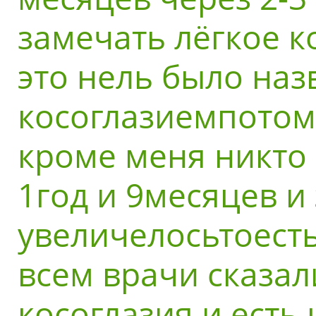
замечать лёгкое к
это нель было наз
косоглазиемпотом
кроме меня никто 
1год и 9месяцев и
увеличелосьтоесть
всем врачи сказали
косоглазия и есть