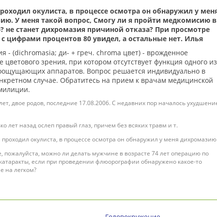
проходил окулиста, в процессе осмотра он обнаружил у мен
ию. У меня такой вопрос, Смогу ли я пройти медкомисию в
 не станет дихромазия причиной отказа? При просмотре
 с цифрами процентов 80 увидел, а остальные нет. Илья
 - (dichromasia; ди- + греч. chroma цвет) - врожденное
 цветового зрения, при котором отсутствует функция одного из
оощущающих аппаратов. Вопрос решается индивидуально в
нкретном случае. Обратитесь на прием к врачам медицинской
милиции.
лет, двое родов, последние 17.08.2006. С недавних пор началось ухудшени
ко лет назад ослеп правый глаз, причем без всяких травм и т.
 проходил окулиста, в процессе осмотра он обнаружил у меня дихромазию
, пожалуйста, можно ли делать мужчине в возрасте 74 лет операцию по
катаракты, если при проведении флюорографии обнаружено какое-то
е на легком?
Головокружение