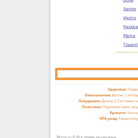
Запор
Икота
Раздр
Рвота
Тошно
Здоровье:
Перв
Омоложение:
Ботокс
|
Аппа
Похудение:
Диеты
|
Системы п
Пластика:
Подтяжка кожи ли
Красота:
Чистк
SPA-уход:
Талассоте
Rezus.ru © Все права защищены