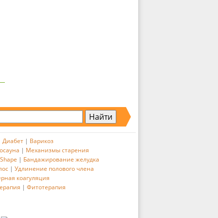
|
Диабет
|
Варикоз
осауна
|
Механизмы старения
 Shape
|
Бандажирование желудка
лос
|
Удлинение полового члена
ерная коагуляция
ерапия
|
Фитотерапия