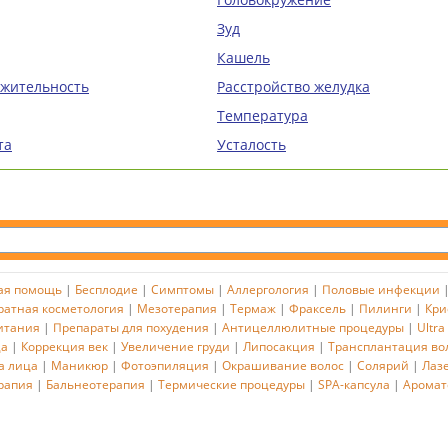
Зуд
Кашель
ажительность
Расстройство желудка
Температура
та
Усталость
ая помощь
|
Бесплодие
|
Симптомы
|
Аллергология
|
Половые инфекции
ратная косметология
|
Мезотерапия
|
Термаж
|
Фраксель
|
Пилинги
|
Кри
итания
|
Препараты для похудения
|
Антицеллюлитные процедуры
|
Ultra
ца
|
Коррекция век
|
Увеличение груди
|
Липосакция
|
Трансплантация во
а лица
|
Маникюр
|
Фотоэпиляция
|
Окрашивание волос
|
Солярий
|
Лаз
рапия
|
Бальнеотерапия
|
Термические процедуры
|
SPA-капсула
|
Аромат