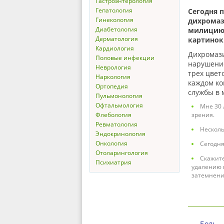
Гастроэнтерология
Гепатология
Сегодня 
Гинекология
дихромаз
Диабетология
милицию?
Дерматология
картинок
Кардиология
Дихромазия
Половые инфекции
нарушение
Неврология
трех цвет
Наркология
каждом ко
Ортопедия
службы в 
Пульмонология
Офтальмология
Мне 30 
Флебология
зрения.
Ревматология
Несколь
Эндокринология
Онкология
Сегодня
Отоларингология
Скажите
Психиатрия
удалению 
затемнени
Боль