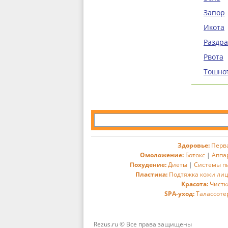
Запор
Икота
Раздр
Рвота
Тошно
Здоровье:
Перв
Омоложение:
Ботокс
|
Аппа
Похудение:
Диеты
|
Системы п
Пластика:
Подтяжка кожи ли
Красота:
Чистк
SPA-уход:
Талассоте
Rezus.ru © Все права защищены