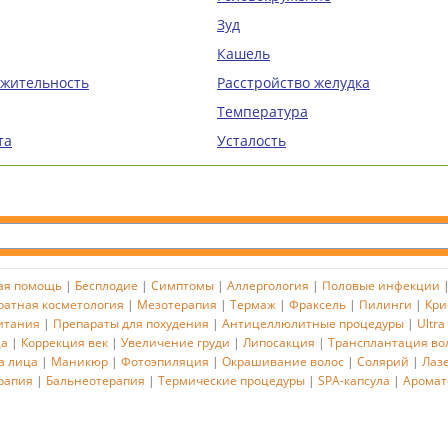
Зуд
Кашель
ажительность
Расстройство желудка
Температура
та
Усталость
ая помощь
|
Бесплодие
|
Симптомы
|
Аллергология
|
Половые инфекции
ратная косметология
|
Мезотерапия
|
Термаж
|
Фраксель
|
Пилинги
|
Кри
итания
|
Препараты для похудения
|
Антицеллюлитные процедуры
|
Ultra
ца
|
Коррекция век
|
Увеличение груди
|
Липосакция
|
Трансплантация во
а лица
|
Маникюр
|
Фотоэпиляция
|
Окрашивание волос
|
Солярий
|
Лаз
рапия
|
Бальнеотерапия
|
Термические процедуры
|
SPA-капсула
|
Аромат