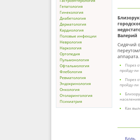
Гастроэнтерология
Гепатология
Гинекология
Близорук
Диабетология
городског
Дерматология
недостат
Кардиология
Валерий
Половые инфекции
Неврология
Сидячий о
Наркология
переутомл
Ортопедия
аппарат
Пульмонология
Порез о
Офтальмология
пройду-ли
Флебология
Ревматология
Порез о
Эндокринология
пройду-ли
Онкология
Близору
Отоларингология
населения,
Психиатрия
Как выл
Боль