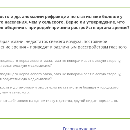
ость и др. аномалии рефракции по статистике больше у
о населения, чем у сельского. Верно ли утверждение, что
ок общения с природой-причина растройств органа зрения?
браз жизни, недостаток свежего воздуха, постоянное
ение зрения - приводят к различным расстройствам глазного
а.
тводящего нерва левого глаза, глаз не поворачивает в левую сторону,
 я водительскую медкомисию?
тводящего нерва левого глаза, глаз не поворачивает в левую сторону,
 я водительскую медкомисию?
кость и др. аномалии рефракции по статистике больше у городского
 чем у сельского.
ечить аблиопию на одном глазу с детства, другой видит нормально.
Головокружение