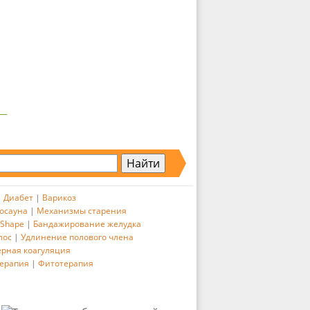
|
Диабет
|
Варикоз
осауна
|
Механизмы старения
 Shape
|
Бандажирование желудка
лос
|
Удлинение полового члена
ерная коагуляция
ерапия
|
Фитотерапия