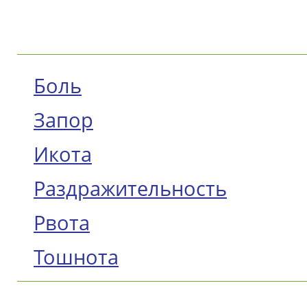
Боль
Запор
Икота
Раздражительность
Рвота
Тошнота