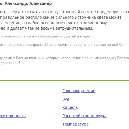
ю, Александр. Александр
го, следует сказать, что искусственный свет не вреден для глаз
­правильное расположение сильного источника света может
слепление, а слабое освещение ведет к чрезмерному
ю и делает чтение весьма затруд­нительным.
показатели слепоты и слабовидения у детей в мире?
зие появилось в возрасте 20 лет, причина, вероятно, нервная почва! Как
уют ли в России клиники, которые используют в лечении методику Бейтса
едователей?
Головокружение
Зуд
Кашель
ажительность
Расстройство желудка
Температура