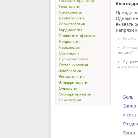
Гастроэнтерология
благодар
Гепатология
Гинекология
Прежде все
Диабетология
Однако не
Дерматология
вызвать о
Кардиология
напряжени
Половые инфекции
Каковы 
Неврология
Наркология
Косогла
лечить?
Ортопедия
Пульмонология
Существ
Офтальмология
и его посл
Флебология
Ревматология
Эндокринология
Онкология
Отоларингология
Боль
Психиатрия
Запор
Икота
Раздр
Рвота