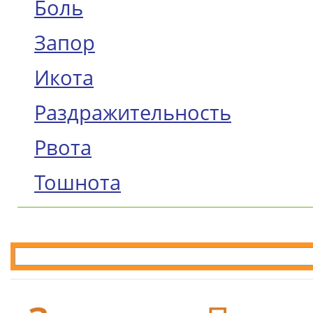
Боль
Запор
Икота
Раздражительность
Рвота
Тошнота