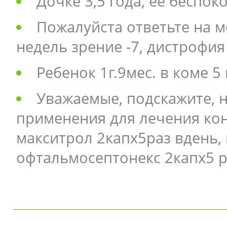
Дочке 3,5 года, её беспок
Пожалуйста ответьте на м
недель зрение -7, дистрофия 
Ребенок 1г.9мес. в коме 5
Уважаемые, подскажите, н
применения для лечения кон
макситрол 2капх5раз вдень, 
офтальмосептонекс 2капх5 р