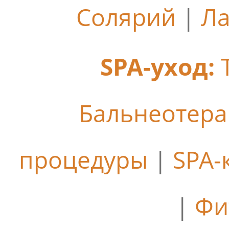
Солярий
|
Ла
SPA-уход:
Бальнеотер
процедуры
|
SPA-
|
Фи