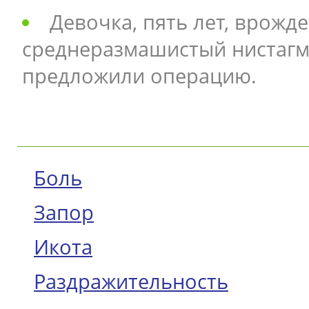
Девочка, пять лет, врож
среднеразмашистый нистагм
предложили операцию.
Боль
Запор
Икота
Раздражительность