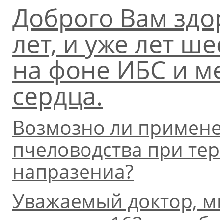
Доброго Вам здо
лет, и уже лет ш
на фоне ИБС и м
сердца.
Возмозно ли пpимене
пчеловодства пpи те
напpазениа?
Уважаемый доктор, мне