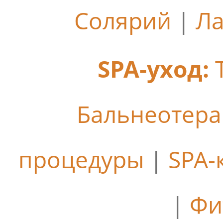
Солярий
|
Ла
SPA-уход:
Бальнеотер
процедуры
|
SPA-
|
Фи