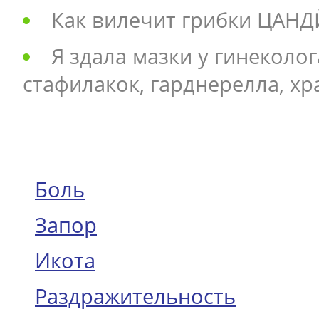
Как вилечит гpибки ЦАНД
Я здала мазки у гинеколо
стафилакок, гарднерелла, хр
Боль
Запор
Икота
Раздражительность