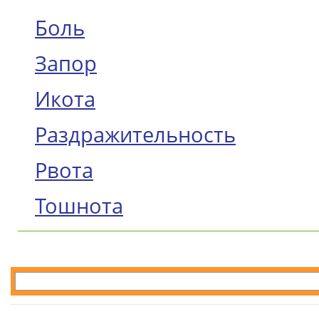
Боль
Запор
Икота
Раздражительность
Рвота
Тошнота