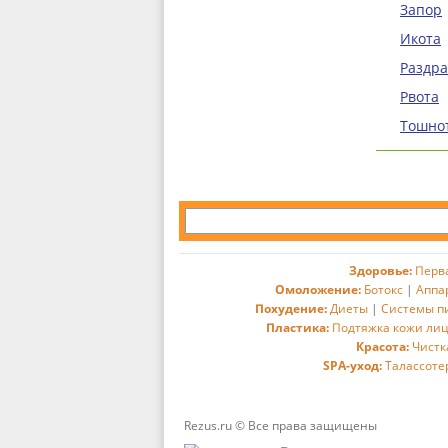
Запор
Икота
Раздр
Рвота
Тошно
Здоровье:
Перв
Омоложение:
Ботокс
|
Аппа
Похудение:
Диеты
|
Системы п
Пластика:
Подтяжка кожи ли
Красота:
Чистк
SPA-уход:
Талассоте
Rezus.ru © Все права защищены