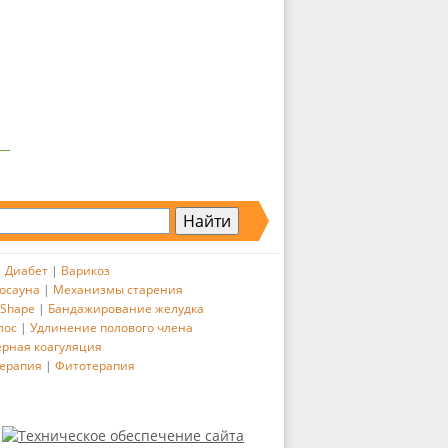
|
Диабет
|
Варикоз
осауна
|
Механизмы старения
 Shape
|
Бандажирование желудка
лос
|
Удлинение полового члена
ерная коагуляция
ерапия
|
Фитотерапия