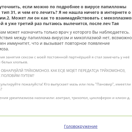
 уточнить, если можно по подробнее о вирусе папилломы
 тип 31, и чем его лечить? Я не нашла ничего в интернете о
нии.2. Может ли он как то взаимадействовать с мекоплазмо
й я уже третий раз пытаюсь вылечится, после леч Тая
ам может назначить только врач у которого Вы наблюдаетесь.
ствия между папиллома-вирусом и микоплазмой нет, возможно
лен иммунитет, что и вызывает повторное появление
оза.
емя занятия сексом с моей постоянной партнёршей я стал замечать у неё
 белых хлопьев.
А ОБНАРУJЙЛЙ ТРЙХОМОНОЗ. КАК ЕСJЕ МОJЕТ ПЕРЕДАТСJА ТРЙХОМОНОЗ,
К ПОЛОВЙМ ПУТЕМ?
ультируйте пожалуйста! Кто выпускает мазь или гель "Пановир", имеетли
и?
ения уреаплазмоза назначили: азитрал, трихопол, циклоферон и клион-д.
Головокружение