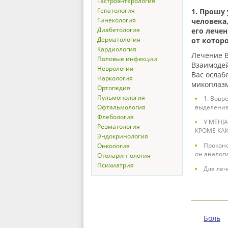
Гастроэнтерология
Гепатология
1. Прошу
Гинекология
человека,
Диабетология
его лече
Дерматология
от которо
Кардиология
Лечение В
Половые инфекции
Взаимодей
Неврология
Вас ослаб
Наркология
микоплазм
Ортопедия
Пульмонология
1. Вовр
Офтальмология
выделение
Флебология
У МЕНJ
Ревматология
КРОМЕ КА
Эндокринология
Проконс
Онкология
он аналог
Отоларингология
Психиатрия
Для леч
Боль