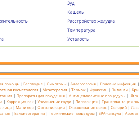
Зуд
Кашель
ажительность
Расстройство желудка
Температура
та
Усталость
ая помощь
|
Бесплодие
|
Симптомы
|
Аллергология
|
Половые инфекции
ратная косметология
|
Мезотерапия
|
Термаж
|
Фраксель
|
Пилинги
|
Кри
итания
|
Препараты для похудения
|
Антицеллюлитные процедуры
|
Ultra
ца
|
Коррекция век
|
Увеличение груди
|
Липосакция
|
Трансплантация во
а лица
|
Маникюр
|
Фотоэпиляция
|
Окрашивание волос
|
Солярий
|
Лаз
рапия
|
Бальнеотерапия
|
Термические процедуры
|
SPA-капсула
|
Аромат