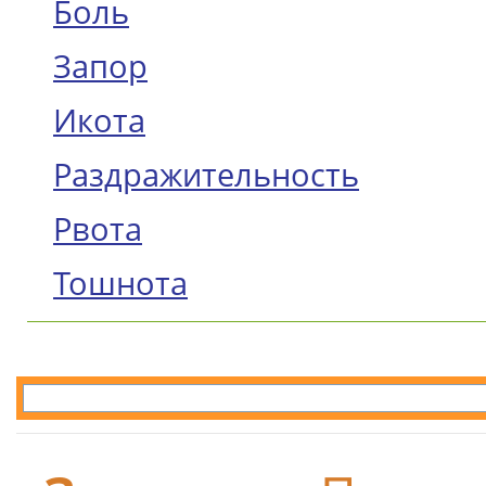
Боль
Запор
Икота
Раздражительность
Рвота
Тошнота