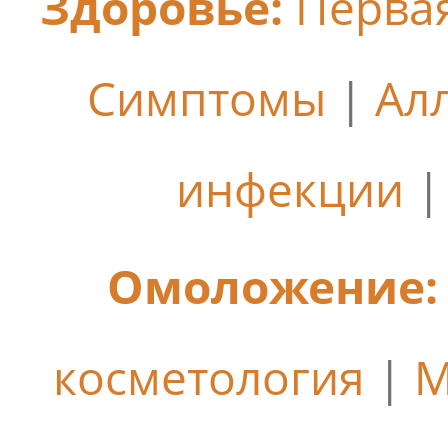
Здоровье:
Перва
Симптомы
|
Ал
инфекции
Омоложение:
косметология
|
М