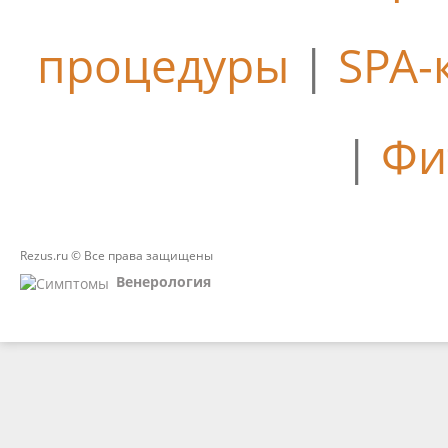
процедуры
|
SPA-
|
Фи
Rezus.ru © Все права защищены
Венерология