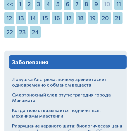
<<
1
2
3
4
5
6
7
8
9
10
11
12
13
14
15
16
17
18
19
20
21
22
23
24
Заболевания
Ловушка Алстрема: почему зрение гаснет
одновременно с обменом веществ
Смертоносный след ртути: трагедия города
Минамата
Когда тело отказывается подчиняться:
механизмы миастении
Разрушение нервного щита: биологическая цена