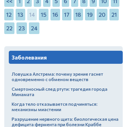
<<
1
2
3
4
5
6
7
8
9
10
11
12
13
14
15
16
17
18
19
20
21
22
23
24
Заболевания
Ловушка Алстрема: почему зрение гаснет
одновременно с обменом веществ
Смертоносный след ртути: трагедия города
Минамата
Когда тело отказывается подчиняться:
механизмы миастении
Разрушение нервного щита: биологическая цена
дефицита фермента при болезни Краббе