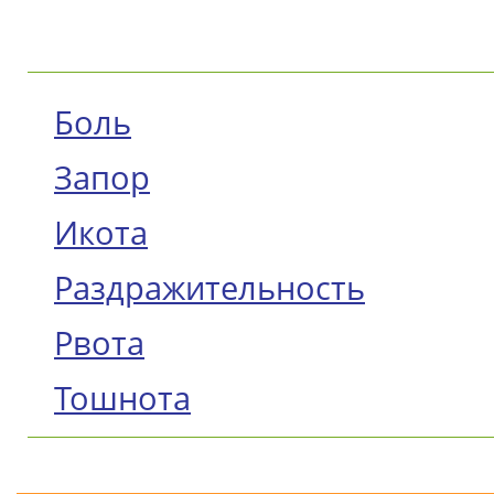
Боль
Запор
Икота
Раздражительность
Рвота
Тошнота