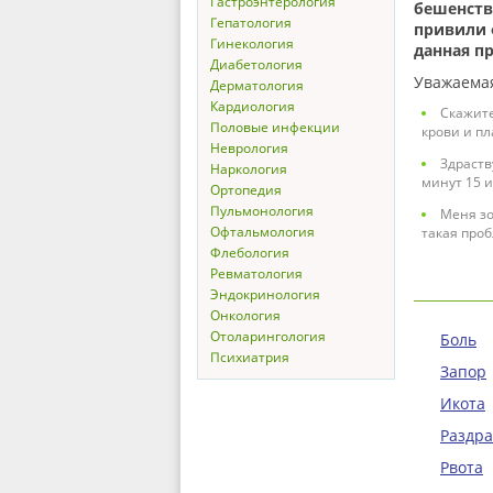
Гастроэнтерология
бешенств
Гепатология
привили 
Гинекология
данная пр
Диабетология
Уважаемая
Дерматология
Кардиология
Скажите
Половые инфекции
крови и п
Неврология
Здраств
Наркология
минут 15 
Ортопедия
Пульмонология
Меня зо
Офтальмология
такая про
Флебология
Ревматология
Эндокринология
Онкология
Отоларингология
Боль
Психиатрия
Запор
Икота
Раздр
Рвота