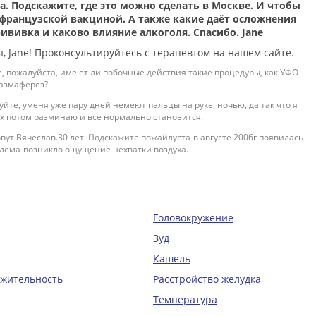
а. Подскажите, где это можно сделать в Москве. И чтобы
французской вакциной. А также какие даёт осложнения
ививка и каково влияние алкоголя. Спасибо. Jane
, Jane! Проконсультируйтесь с терапевтом на нашем сайте.
, пожалуйста, имеют ли побочные действия такие процедуры, как УФО
лазмаферез?
уйте, уменя уже пару дней немеют пальцы на руке, ночью, да так что я
их потом разминаю и все нормально становится.
вут Вячеслав.30 лет. Подскажите пожайлуста-в августе 2006г появилась
блема-возникло ощущение нехватки воздуха.
Головокружение
Зуд
Кашель
ажительность
Расстройство желудка
Температура