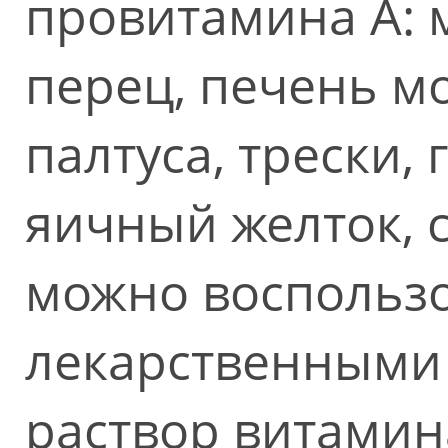
провитамина А: 
перец, печень мо
палтуса, трески,
яичный желток, 
можно воспольз
лекарственными
раствор витамина