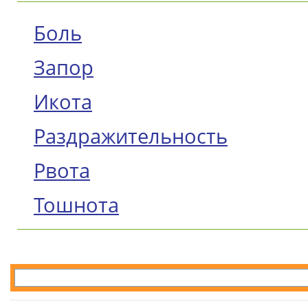
Боль
Запор
Икота
Раздражительность
Рвота
Тошнота