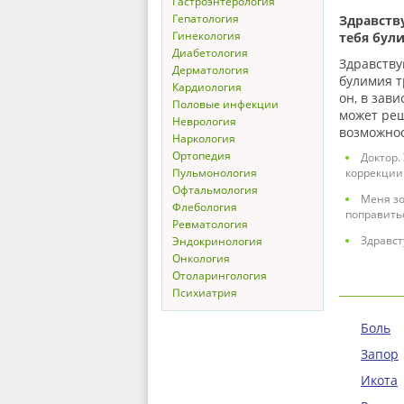
Гастроэнтерология
Гепатология
Здравству
Гинекология
тебя бул
Диабетология
Здравству
Дерматология
булимия т
Кардиология
он, в зав
Половые инфекции
может реш
Неврология
возможнос
Наркология
Ортопедия
Доктор.
Пульмонология
коррекции
Офтальмология
Меня зо
Флебология
поправитьс
Ревматология
Здравст
Эндокринология
Онкология
Отоларингология
Психиатрия
Боль
Запор
Икота