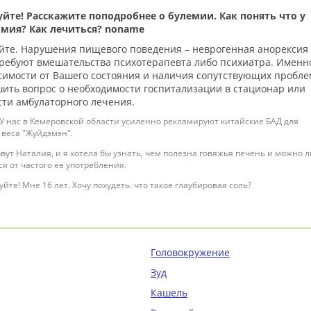
йте! Расскажите поподробнее о булемии. Как понять что у
имия? Как лечиться? noname
йте. Нарушения пищевого поведения – неврогенная анорексия
ребуют вмешательства психотерапевта либо психиатра. Именн
исимости от Вашего состояния и наличия сопутствующих пробле
ить вопрос о необходимости госпитализации в стационар или
ти амбулаторного лечения.
 У нас в Кемеровской области усиленно рекламируют китайские БАД для
 веса "Жуйдэмэн".
вут Наталия, и я хотела бы узнать, чем полезна говяжья печень и можно л
я от частого ее употребления.
уйте! Мне 16 лет. Хочу похудеть. что такое глаубировая соль?
Головокружение
Зуд
Кашель