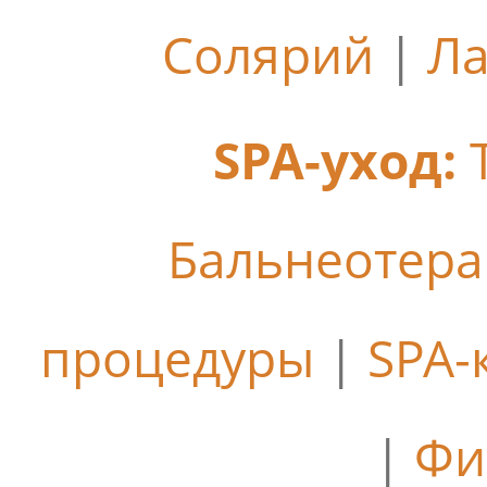
Солярий
|
Ла
SPA-уход:
Бальнеотер
процедуры
|
SPA-
|
Фи