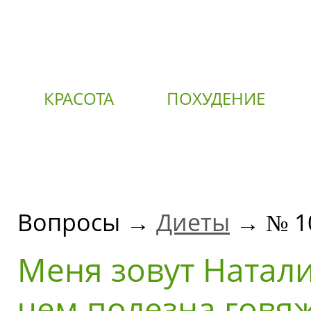
КРАСОТА
ПОХУДЕНИЕ
О
Вопросы →
Диеты
→ № 1
Меня зовут Наталия
чем полезна говя