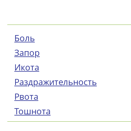
Боль
Запор
Икота
Раздражительность
Рвота
Тошнота