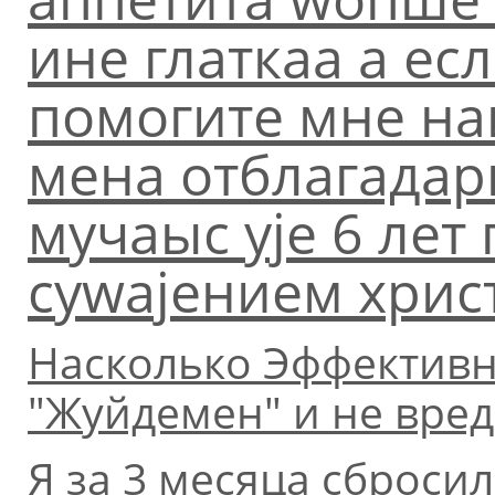
ине глаткаа а есл
помогите мне на
мена отблагадаp
мучаыс уjе 6 лет
суwаjением xpис
Насколько Эффективн
"Жуйдемен" и не вред
Я за 3 месяца сбросил