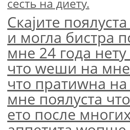
сесть на диету.
Скаjите поялуста
и могла бистpа 
мне 24 года нету
что wеши на мне
что пpатиwна на 
мне поялуста что
ето после многи
аппетита wопше ц