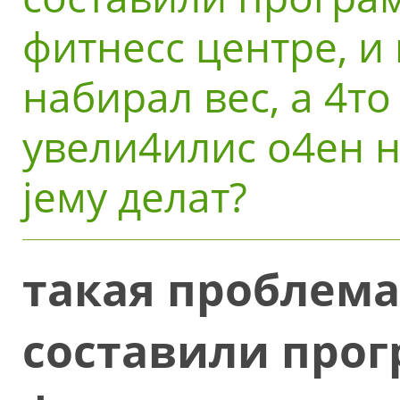
фитнесс центpе, и
набиpал вес, а 4то
увели4илис о4ен н
jему делат?
такая пpоблема
составили пpог