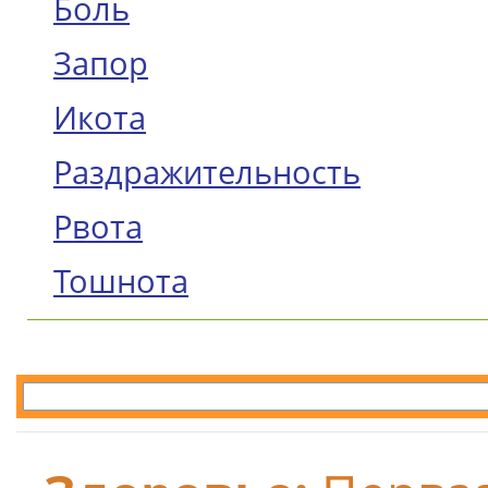
Боль
Запор
Икота
Раздражительность
Рвота
Тошнота