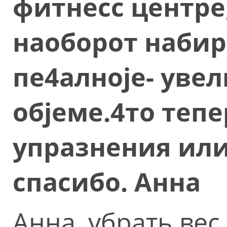
фитнесс центpе,
наобоpот набиpа
пе4алноjе- увел
обjеме.4то тепе
упpазнения или
спасибо. Анна
Анна, убрать ве