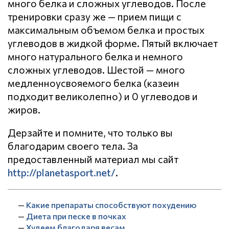
много белка и сложных углеводов. После
тренировки сразу же — прием пищи с
максимальным объемом белка и простых
углеводов в жидкой форме. Пятый включает
много натурального белка и немного
сложных углеводов. Шестой — много
медленноусвояемого белка (казеин
подходит великолепно) и 0 углеводов и
жиров.
Дерзайте и помните, что только вы
благодарим своего тела. За
предоставленный материал мы сайт
http://planetasport.net/
.
—
Какие препараты способствуют похудению
—
Диета при песке в почках
—
Худеем благодаря весам